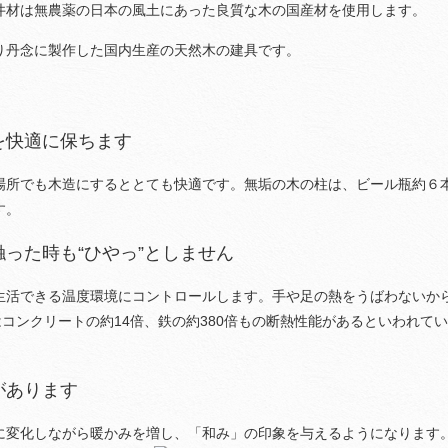
井材は無農薬の日本の風土にあった良質な木の国産材を使用します。
り丹念に製作した国内生産の天然木の建具です。
を快適に保ちます
場所でも木造にするととても快適です。無垢の木の柱は、ビール瓶約６
す。
った時も“ひやっ”としません
生活できる温度環境にコントロールします。手や足の熱をうばわないか
はコンクリートの約14倍、鉄の約380倍もの断熱性能があるといわれてい
があります
に変化しながら暖かみを増し、「和み」の印象を与えるようになります