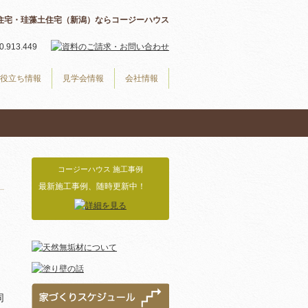
住宅・珪藻土住宅（新潟）ならコージーハウス
役立ち情報
見学会情報
会社情報
コージーハウス 施工事例
最新施工事例、随時更新中！
同