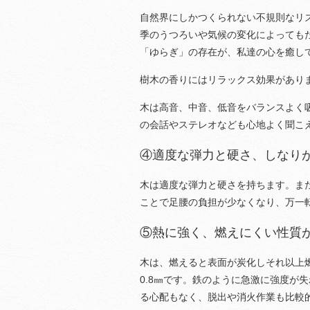
自然界にしかつくられない不規則なリ
季のうつろいや気候の変化によっても
「ゆらぎ」の存在が、私達の心を癒し
樹木の香りにはリラックス効果があり
木は高音、中音、低音をバランスよく
の会話やステレオなども心地よく聞こ
④適度な弾力と硬さ、しなり
木は適度な弾力と硬さを持ちます。ま
ことで足腰の負担が少なくなり、万一
⑤熱に強く、燃えにくい性質
木は、燃えると表面が炭化しそれ以上燃
0.8㎜です。鉄のように急激に強度が
る心配もなく、脱出や消火作業も比較