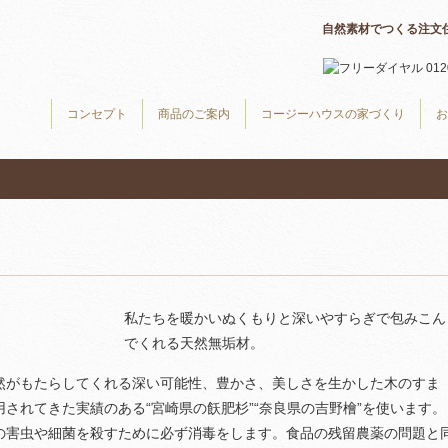
自然素材でつくる注文
コンセプト
商品のご案内
コージーハウスの家づくり
お
私たちを暖かいぬくもりと深いやすらぎで包みこん
でくれる天然無垢材。
然がもたらしてくれる深い可能性、豊かさ、美しさを生かした木のすま
されてきた実績のある“宮崎県の飫肥杉”“奈良県の吉野檜”を使います。
の害虫や細菌を殺すために必ず消毒をします。食品の残留農薬の問題と