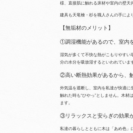
様、直接肌に触れる床材や室内の壁天
建具も天竜檜・杉を職人さんの手によ
【無垢材のメリット】
①調湿機能があるので、室内
湿気が多くて不快な熱がこもりやすい
分の水分を吸放湿するといわれていま
②高い断熱効果があるから、触
外気温を遮断し、室内を私達が快適に
触れた時も“ひやっ”としません。木材
ます。
③リラックスと安らぎの効果
私達の暮らしとともに木は「あめ色」