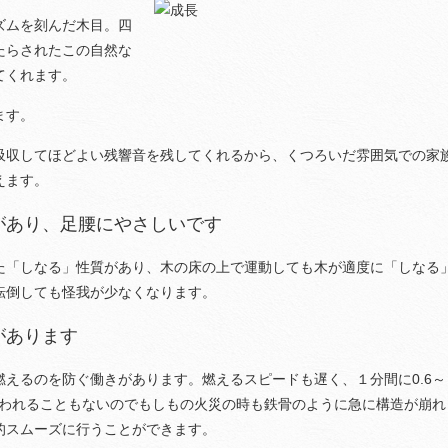
ズムを刻んだ木目。四
たらされたこの自然な
てくれます。
ます。
吸収してほどよい残響音を残してくれるから、くつろいだ雰囲気での家
えます。
があり、足腰にやさしいです
た「しなる」性質があり、木の床の上で運動しても木が適度に「しなる
転倒しても怪我が少なくなります。
があります
えるのを防ぐ働きがあります。燃えるスピードも遅く、１分間に0.6～
失われることもないのでもしもの火災の時も鉄骨のように急に構造が崩れ
的スムーズに行うことができます。