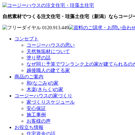
自然素材でつくる注文住宅・珪藻土住宅（新潟）ならコージ
コンセプト
コージーハウスの思い
天然無垢材について
塗り壁の話
なぜ同じ予算でワンランク上の家が建てられるの
越後職人の建てる家
商品のご案内
和(なごみ)の家
木楽(きらく)の家
コージーハウスの家づくり
家づくりスケジュール
安心保証
施工事例
お客様の声
お役立ち情報
住宅資金の話