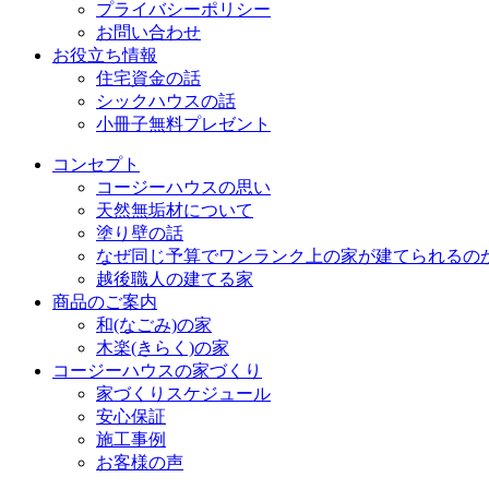
プライバシーポリシー
お問い合わせ
お役立ち情報
住宅資金の話
シックハウスの話
小冊子無料プレゼント
コンセプト
コージーハウスの思い
天然無垢材について
塗り壁の話
なぜ同じ予算でワンランク上の家が建てられるの
越後職人の建てる家
商品のご案内
和(なごみ)の家
木楽(きらく)の家
コージーハウスの家づくり
家づくりスケジュール
安心保証
施工事例
お客様の声